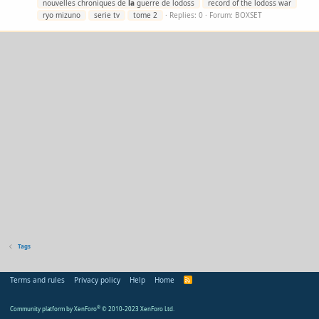
nouvelles chroniques de
la
guerre de lodoss
record of the lodoss war
ryo mizuno
serie tv
tome 2
Replies: 0
Forum:
BOXSET
Tags
Terms and rules
Privacy policy
Help
Home
R
S
S
Community platform by XenForo
®
© 2010-2023 XenForo Ltd.