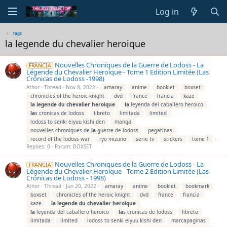
Log in
Tags
la legende du chevalier heroique
Nouvelles Chroniques de la Guerre de Lodoss - La
FRANCIA
Légende du Chevalier Heroíque - Tome 1 Edition Limitée (Las
Crónicas de Lodoss -1998)
Athor
Thread
Nov 8, 2022
amaray
anime
booklet
boxset
chronicles of the heroic knight
dvd
france
francia
kaze
la
legende
du
chevalier
heroique
la
leyenda del caballero heroico
la
s cronicas de lodoss
libreto
limitada
limited
lodoss to senki eiyuu kishi den
manga
nouvelles chroniques de
la
guerre de lodoss
pegatinas
record of the lodoss war
ryo mizuno
serie tv
stickers
tome 1
Replies: 0
Forum:
BOXSET
Nouvelles Chroniques de la Guerre de Lodoss - La
FRANCIA
Légende du Chevalier Heroíque - Tome 2 Edition Limitée (Las
Crónicas de Lodoss - 1998)
Athor
Thread
Jun 20, 2022
amaray
anime
booklet
bookmark
boxset
chronicles of the heroic knight
dvd
france
francia
kaze
la
legende
du
chevalier
heroique
la
leyenda del caballero heroico
la
s cronicas de lodoss
libreto
limitada
limited
lodoss to senki eiyuu kishi den
marcapaginas