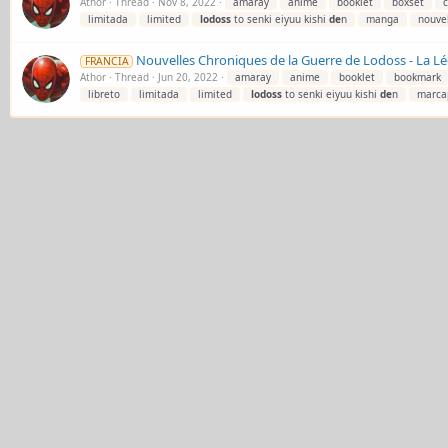
Athor
Thread
Nov 8, 2022
amaray
anime
booklet
boxset
c
limitada
limited
lodoss
to senki eiyuu kishi
de
n
manga
nouve
Nouvelles Chroniques de la Guerre de Lodoss - La Lé
FRANCIA
Athor
Thread
Jun 20, 2022
amaray
anime
booklet
bookmark
libreto
limitada
limited
lodoss
to senki eiyuu kishi
de
n
marca