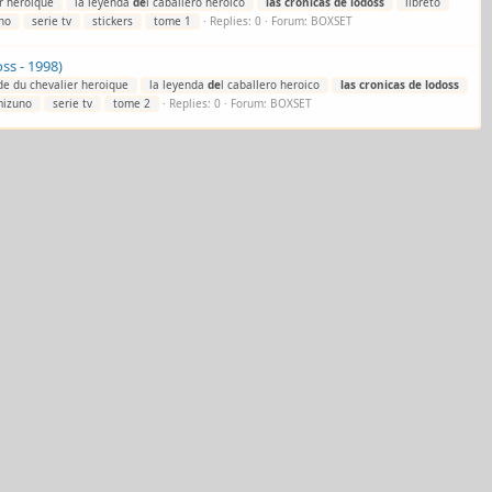
r heroique
la leyenda
de
l caballero heroico
las
cronicas
de
lodoss
libreto
no
serie tv
stickers
tome 1
Replies: 0
Forum:
BOXSET
ss - 1998)
de du chevalier heroique
la leyenda
de
l caballero heroico
las
cronicas
de
lodoss
mizuno
serie tv
tome 2
Replies: 0
Forum:
BOXSET