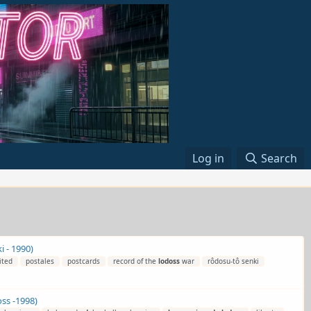
Log in
Search
i - 1990)
ited
postales
postcards
record of the
lodoss
war
rôdosu-tô senki
ss -1998)