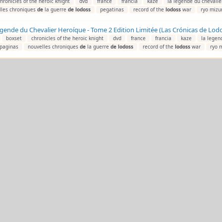
hronicles of the heroic knight
dvd
france
francia
kaze
la legende du chevalie
lles chroniques
de
la guerre
de
lodoss
pegatinas
record of the
lodoss
war
ryo mizu
gende du Chevalier Heroíque - Tome 2 Edition Limitée (Las Crónicas de Lodo
boxset
chronicles of the heroic knight
dvd
france
francia
kaze
la legen
paginas
nouvelles chroniques
de
la guerre
de
lodoss
record of the
lodoss
war
ryo 