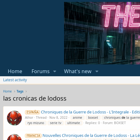
Home
Forums
What's new
Latest activity
Home
Tags
las cronicas de lodoss
Chroniques de la Guerre de Lodoss - L'Integrale - Edi
ESPAÑA
Athor
Thread
Nov 8, 2022
anime
boxset
chroniques
de
la guerr
ryo mizuno
serie tv
ultimate
Replies: 0
Forum:
BOXSET
Nouvelles Chroniques de la Guerre de Lodoss - La Lé
FRANCIA