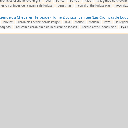
hronicles of the heroic knight
dvd
france
francia
kaze
la legende du chevalie
les chroniques de la guerre de lodoss
pegatinas
record of the lodoss war
ryo
miz
gende du Chevalier Heroíque - Tome 2 Edition Limitée (Las Crónicas de Lodo
boxset
chronicles of the heroic knight
dvd
france
francia
kaze
la legen
paginas
nouvelles chroniques de la guerre de lodoss
record of the lodoss war
ryo