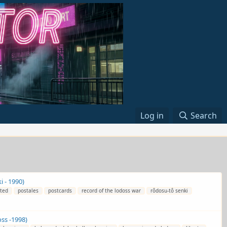
Log in
Search
i - 1990)
ited
postales
postcards
record of the lodoss war
rôdosu-tô senki
ss -1998)