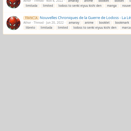
Athor
Thread
Nov 8, 2022
amaray
anime
booklet
boxset
c
limitada
limited
lodoss to senki eiyuu kishi den
manga
nouvel
Nouvelles Chroniques de la Guerre de Lodoss - La Lé
FRANCIA
Athor
Thread
Jun 20, 2022
amaray
anime
booklet
bookmark
libreto
limitada
limited
lodoss to senki eiyuu kishi den
marca