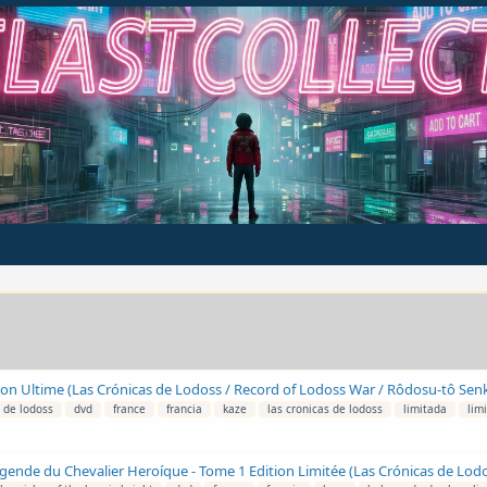
tion Ultime (Las Crónicas de Lodoss / Record of Lodoss War / Rôdosu-tô Senk
 de lodoss
dvd
france
francia
kaze
las cronicas de lodoss
limitada
lim
gende du Chevalier Heroíque - Tome 1 Edition Limitée (Las Crónicas de Lodo