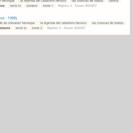
r heroique
la leyenda del caballero heroico
las cronicas de lodoss
libreto
uno
serie tv
stickers
tome 1
Replies: 0
Forum:
BOXSET
ss - 1998)
de du chevalier heroique
la leyenda del caballero heroico
las cronicas de lodoss
mizuno
serie tv
tome 2
Replies: 0
Forum:
BOXSET