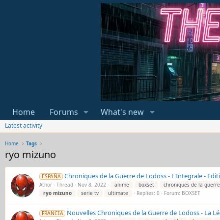
Home
Forums
What's new
Latest activity
Home
Tags
ryo mizuno
Chroniques de la Guerre de Lodoss - L'Integrale - Edi
ESPAÑA
Athor
Thread
Nov 8, 2022
anime
boxset
chroniques de la guerre
ryo
mizuno
serie tv
ultimate
Replies: 0
Forum:
BOXSET
Nouvelles Chroniques de la Guerre de Lodoss - La Lé
FRANCIA