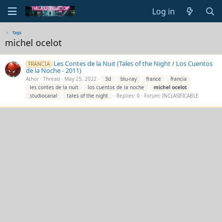
Log in
Tags
michel ocelot
Les Contes de la Nuit (Tales of the Night / Los Cuentos
FRANCIA
de la Noche - 2011)
Athor
Thread
May 25, 2022
3d
blu-ray
france
francia
les contes de la nuit
los cuentos de la noche
michel
ocelot
studiocanal
tales of the night
Replies: 0
Forum:
INCLASIFICABLE